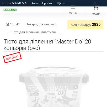
(098) 684-87-48
Акції
Про нас
Ще
UK
Меню
Кошик
"BILA"
Товари для творчості
Код товару:
2935
Тісто для ліплення і пластилін
Тісто для ліплення "Master Do" 20
кольорів (рус)
ПРОДАНО