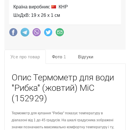
Країна виробник:
КНР
ШхДхВ: 19 x 26 x 1 см
Усе про товар
Фото
1
Відгуки
Опис
Термометр для води
"Рибка" (жовтий) MiC
(152929)
Термометр для купання "Рибка" показує температуру в
діапазоні від 1 до 45 градусів. На шкалі градусника зображені
значки позначають максимально комфортну температуру і ту,