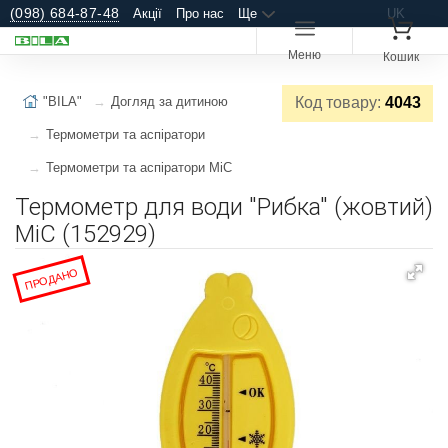
(098) 684-87-48
Акції
Про нас
Ще
UK
Меню
Кошик
"BILA"
Догляд за дитиною
Код товару:
4043
Термометри та аспіратори
Термометри та аспіратори MiC
Термометр для води "Рибка" (жовтий)
MiC (152929)
ПРОДАНО