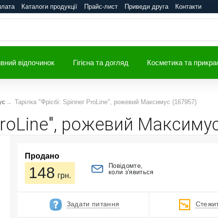
плата
Каталоги продукції
Прайс-лист
Приведи друга
Контакти
вний відпочинок
Гігієна та догляд
Косметика та прикра
ус
Тарілка "Фрісбі: Spinner ProLine", рожевий Максимус (167957)
 ProLine", рожевий Максиму
Продано
Повідомте,
148
коли з'явиться
грн.
Задати питання
Стежит