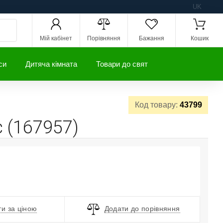
UK
Мій кабінет
Порівняння
Бажання
Кошик
си
Дитяча кімната
Товари до свят
Код товару:
43799
с (167957)
и за ціною
Додати до порівняння