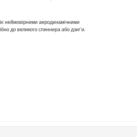
лодіє неймовірними аеродинамічними
ібно до великого спиннера або дзиг'и.