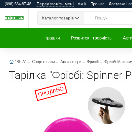
Передзвоніть мені
(098) 684-87-48
Акції
Про нас
Доставка і о
Каталог товарів
Іграшки
Розвиток і творчість
Акти
"BILA"
Спорттовари
Активні ігри
Фризбі
Фризбі Максим
Тарілка "Фрісбі: Spinner
ПРОДАНО