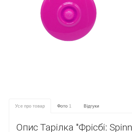
Усе про товар
Фото
1
Відгуки
Опис
Тарілка "Фрісбі: Spin