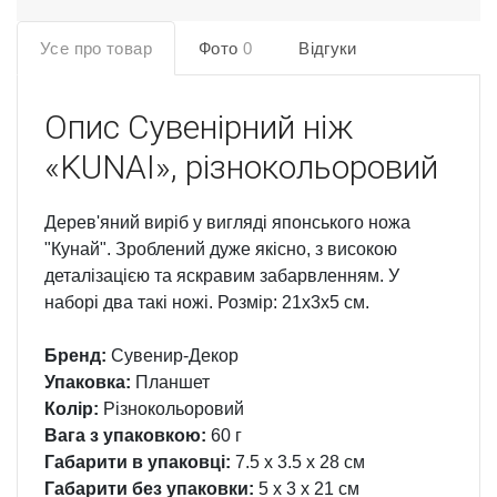
Усе про товар
Фото
0
Відгуки
Опис
Сувенірний ніж
«KUNAI», різнокольоровий
Дерев'яний виріб у вигляді японського ножа
"Кунай". Зроблений дуже якісно, з високою
деталізацією та яскравим забарвленням. У
наборі два такі ножі. Розмір: 21х3х5 см.
Бренд:
Сувенир-Декор
Упаковка:
Планшет
Колір:
Різнокольоровий
Вага з упаковкою:
60 г
Габарити в упаковці:
7.5 x 3.5 x 28 см
Габарити без упаковки:
5 x 3 x 21 см