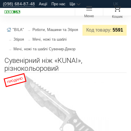
(098) 684-87-48
Акції
Про нас
Ще
UK
Меню
Кошик
"BILA"
Роботи, Машини та Зброя
Код товару:
5591
Зброя
Мечі, ножі та шаблі
Мечі, ножі та шаблі Сувенир-Декор
Сувенірний ніж «KUNAI»,
різнокольоровий
ПРОДАНО