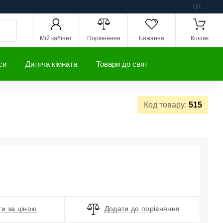
UK
Мій кабінет
Порівняння
Бажання
Кошик
си
Дитяча кімната
Товари до свят
Код товару:
515
и за ціною
Додати до порівняння