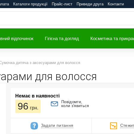
плата
Каталоги продукції
Прайс-лист
Приведи друга
Контакти
вний відпочинок
Гігієна та догляд
Косметика та прикра
Сумочка дитяча з аксесуарами для волосся
уарами для волосся
Немає в наявності
Повідомте,
96
коли з'явиться
грн.
Задати питання
Стежит