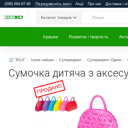
Передзвоніть мені
(098) 684-87-48
Акції
Про нас
Доставка і о
Каталог товарів
Іграшки
Розвиток і творчість
Акти
"BILA"
Ігрові набори
Супермаркет
Супермаркет Орион
Сумочка дитяча з аксес
ПРОДАНО