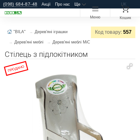
(098) 684-87-48
Акції
Про нас
Ще
UK
Меню
Кошик
"BILA"
Дерев'яні іграшки
Код товару:
557
Дерев'яні меблі
Дерев'яні меблі MiC
Стілець з підлокітником
ПРОДАНО