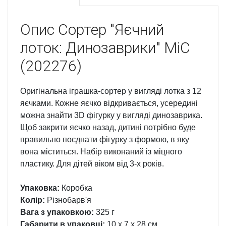
Опис
Сортер "Яєчний
лоток: Динозаврики" MiC
(202276)
Оригінальна іграшка-сортер у вигляді лотка з 12
яєчками. Кожне яєчко відкривається, усередині
можна знайти 3D фігурку у вигляді динозаврика.
Щоб закрити яєчко назад, дитині потрібно буде
правильно поєднати фігурку з формою, в яку
вона міститься. Набір виконаний із міцного
пластику. Для дітей віком від 3-х років.
Упаковка:
Коробка
Колір:
Різнобарв'я
Вага з упаковкою:
325 г
Габарити в упаковці:
10 x 7 x 28 см