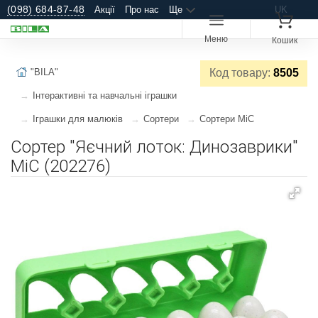
(098) 684-87-48
Акції
Про нас
Ще
UK
Меню
Кошик
"BILA"
Код товару:
8505
Інтерактивні та навчальні іграшки
Іграшки для малюків
Сортери
Сортери MiC
Сортер "Яєчний лоток: Динозаврики"
MiC (202276)