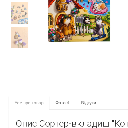
Усе про товар
Фото
4
Відгуки
Опис
Сортер-вкладиш "Кот