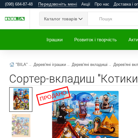
Передзвоніть мені
(098) 684-87-48
Акції
Про нас
Доставка і о
Каталог товарів
Іграшки
Розвиток і творчість
Акти
"BILA"
Дерев'яні іграшки
Дерев'яні вкладиші
Дерев'яні вк
Сортер-вкладиш "Котики 
ПРОДАНО