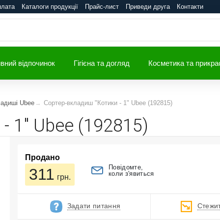
плата
Каталоги продукції
Прайс-лист
Приведи друга
Контакти
вний відпочинок
Гігієна та догляд
Косметика та прикра
ладиші Ubee
Сортер-вкладиш "Котики - 1" Ubee (192815)
- 1" Ubee (192815)
Продано
Повідомте,
311
коли з'явиться
грн.
Задати питання
Стежит