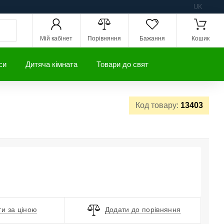
UK
Мій кабінет
Порівняння
Бажання
Кошик
си
Дитяча кімната
Товари до свят
Код товару:
13403
и за ціною
Додати до порівняння