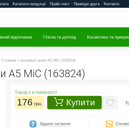
плата
Каталоги продукції
Прайс-лист
Приведи друга
Контакти
вний відпочинок
Гігієна та догляд
Косметика та прикра
Словник з іноземної мови А5 MiC (163824)
и А5 MiC (163824)
Товар є в наявності
176
Купити
К
грн.
Задати питання
Стежит