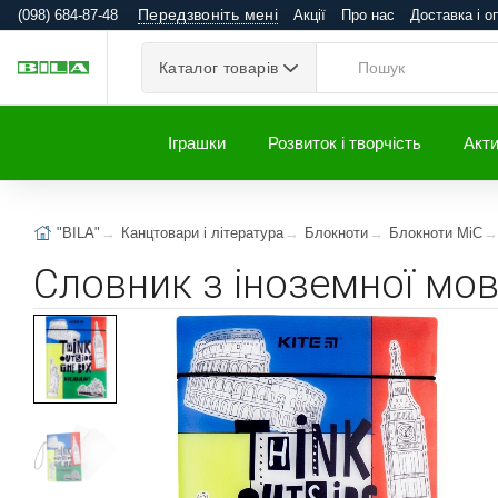
Передзвоніть мені
(098) 684-87-48
Акції
Про нас
Доставка і о
Каталог товарів
Іграшки
Розвиток і творчість
Акти
"BILA"
Канцтовари і література
Блокноти
Блокноти MiC
Словник з іноземної мов