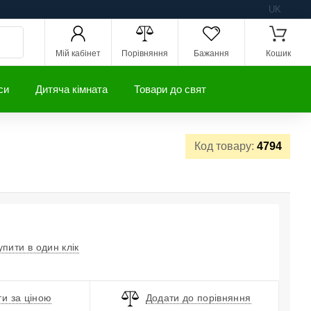
UK
Мій кабінет
Порівняння
Бажання
Кошик
си
Дитяча кімната
Товари до свят
Код товару:
4794
упити в один клік
и за ціною
Додати до порівняння