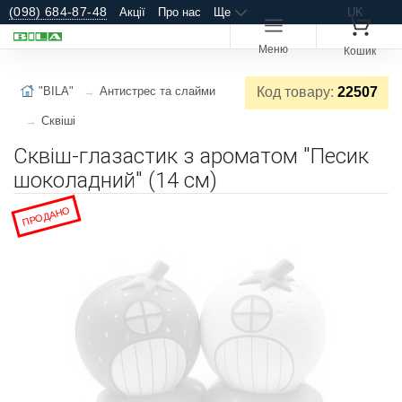
(098) 684-87-48
Акції
Про нас
Ще
UK
Меню
Кошик
"BILA"
Антистрес та слайми
Код товару:
22507
Сквіші
Сквіш-глазастик з ароматом "Песик
шоколадний" (14 см)
ПРОДАНО