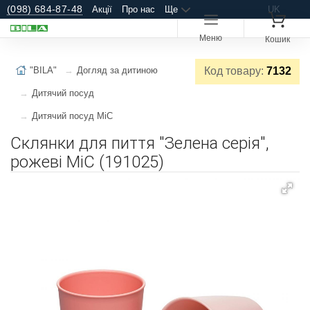
(098) 684-87-48
Акції
Про нас
Ще
UK
Меню
Кошик
"BILA"
Догляд за дитиною
Код товару:
7132
Дитячий посуд
Дитячий посуд MiC
Склянки для пиття "Зелена серія",
рожеві MiC (191025)