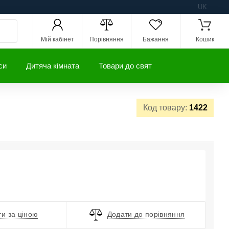
UK
Мій кабінет
Порівняння
Бажання
Кошик
си
Дитяча кімната
Товари до свят
Код товару:
1422
и за ціною
Додати до порівняння