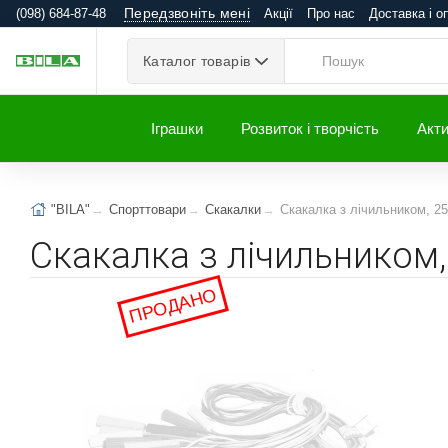
Передзвоніть мені
(098) 684-87-48
Акції
Про нас
Доставка і о
Каталог товарів
Іграшки
Розвиток і творчість
Акти
"BILA"
Спорттовари
Скакалки
Скакалка з лічильником, 2
Скакалка з лічильником,
ПРОДАНО