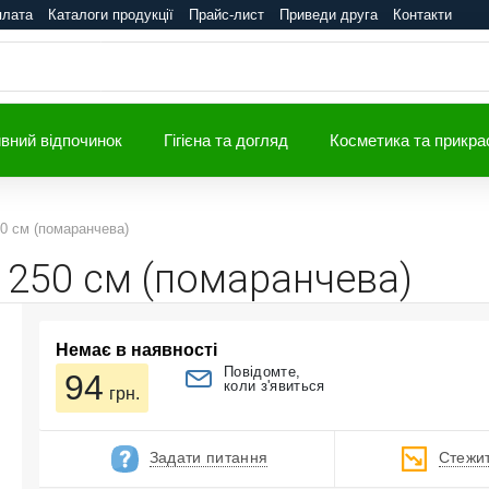
плата
Каталоги продукції
Прайс-лист
Приведи друга
Контакти
вний відпочинок
Гігієна та догляд
Косметика та прикра
50 см (помаранчева)
 250 см (помаранчева)
Немає в наявності
Повідомте,
94
коли з'явиться
грн.
Задати питання
Стежит