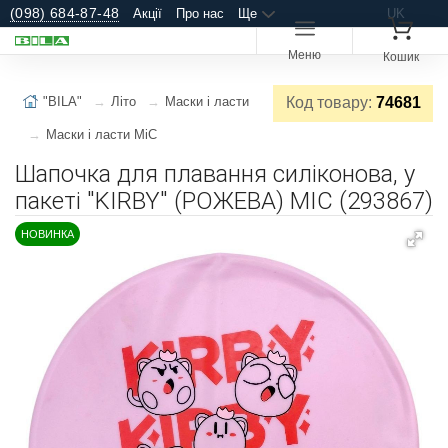
(098) 684-87-48
Акції
Про нас
Ще
UK
Меню
Кошик
"BILA"
Літо
Маски і ласти
Код товару:
74681
Маски і ласти MiC
Шапочка для плавання силіконова, у
пакеті "KIRBY" (РОЖЕВА) MIC (293867)
НОВИНКА