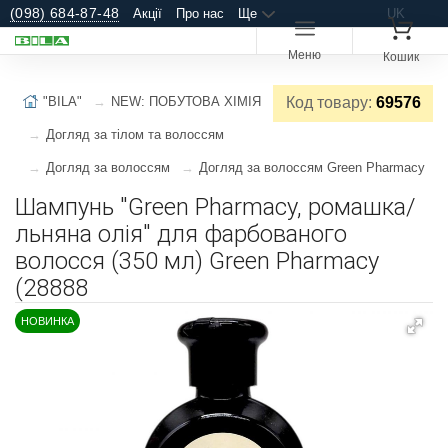
(098) 684-87-48
Акції
Про нас
Ще
UK
Меню
Кошик
"BILA"
NEW: ПОБУТОВА ХІМІЯ
Код товару:
69576
Догляд за тілом та волоссям
Догляд за волоссям
Догляд за волоссям Green Pharmacy
Шампунь "Green Pharmacy, ромашка/
льняна олія" для фарбованого
волосся (350 мл) Green Pharmacy
(28888
НОВИНКА