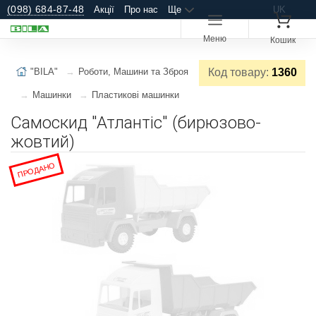
(098) 684-87-48
Акції
Про нас
Ще
UK
Меню
Кошик
"BILA"
Роботи, Машини та Зброя
Код товару:
1360
Машинки
Пластикові машинки
Самоскид "Атлантіс" (бирюзово-
жовтий)
ПРОДАНО