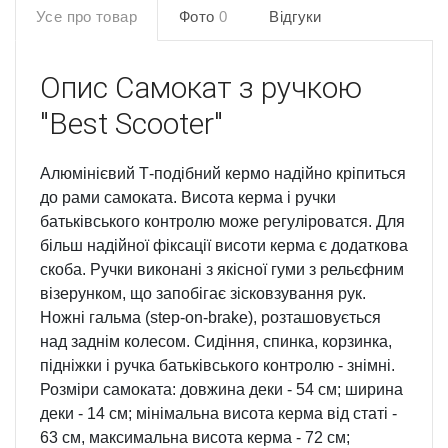
Усе про товар
Фото
0
Відгуки
Опис
Самокат з ручкою
"Best Scooter"
Алюмінієвий Т-подібний кермо надійно кріпиться
до рами самоката. Висота керма і ручки
батьківського контролю може регуліроватся. Для
більш надійної фіксації висоти керма є додаткова
скоба. Ручки виконані з якісної гуми з рельєфним
візерунком, що запобігає зісковзування рук.
Ножні гальма (step-on-brake), розташовується
над заднім колесом. Сидіння, спинка, корзинка,
підніжки і ручка батьківського контролю - знімні.
Розміри самоката: довжина деки - 54 см; ширина
деки - 14 см; мінімальна висота керма від статі -
63 см, максимальна висота керма - 72 см;