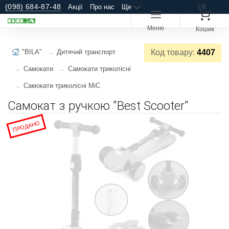
(098) 684-87-48
Акції
Про нас
Ще
UK
Меню
Кошик
"BILA"
Дитячий транспорт
Код товару:
4407
Самокати
Самокати триколісні
Самокати триколісні MiC
Самокат з ручкою "Best Scooter"
ПРОДАНО