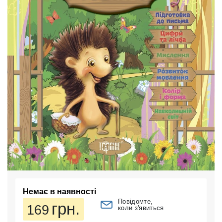
Немає в наявності
Повідомте,
грн.
169
коли з'явиться