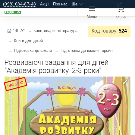
(098) 684-87-48
Акції
Про нас
Ще
UK
Меню
Кошик
"BILA"
Канцтовари і література
Код товару:
524
Книги для дітей
Підготовка до школи
Підготовка до школи Торсинг
Розвиваючі завдання для дітей
"Академія розвитку. 2-3 роки"
ПРОДАНО