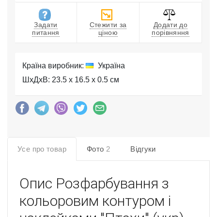
Задати
Стежити за
Додати до
питання
ціною
порівняння
Країна виробник:
Україна
ШхДхВ: 23.5 x 16.5 x 0.5 см
Усе про товар
Фото
2
Відгуки
Опис
Розфарбування з
кольоровим контуром і