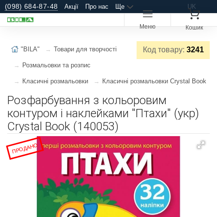
(098) 684-87-48
Акції
Про нас
Ще
UK
Меню
Кошик
"BILA"
Товари для творчості
Код товару:
3241
Розмальовки та розпис
Класичні розмальовки
Класичні розмальовки Crystal Book
Розфарбування з кольоровим
контуром і наклейками "Птахи" (укр)
Crystal Book (140053)
ПРОДАНО