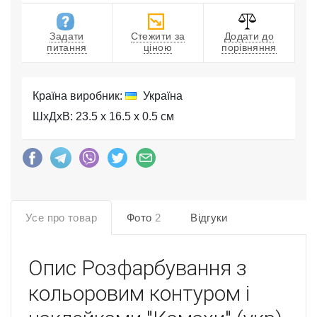
Задати
Стежити за
Додати до
питання
ціною
порівняння
Країна виробник:
Україна
ШхДхВ: 23.5 x 16.5 x 0.5 см
Усе про товар
Фото
2
Відгуки
Опис
Розфарбування з
кольоровим контуром і