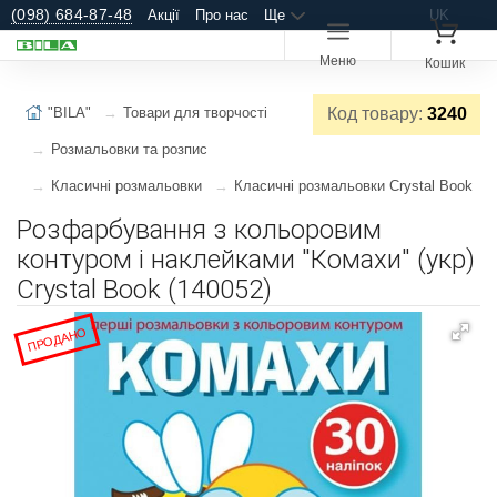
(098) 684-87-48
Акції
Про нас
Ще
UK
Меню
Кошик
"BILA"
Товари для творчості
Код товару:
3240
Розмальовки та розпис
Класичні розмальовки
Класичні розмальовки Crystal Book
Розфарбування з кольоровим
контуром і наклейками "Комахи" (укр)
Crystal Book (140052)
ПРОДАНО