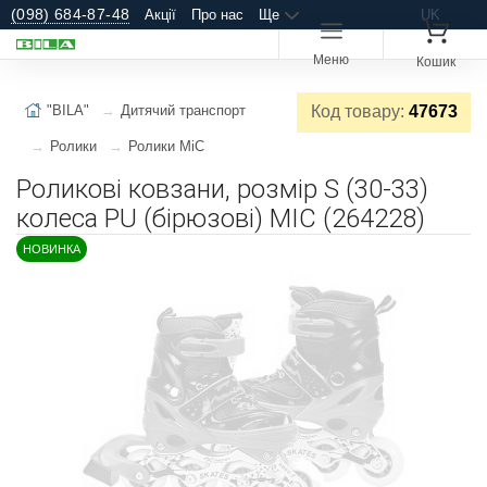
(098) 684-87-48
Акції
Про нас
Ще
UK
Меню
Кошик
"BILA"
Дитячий транспорт
Код товару:
47673
Ролики
Ролики MiC
Роликові ковзани, розмір S (30-33)
колеса PU (бірюзові) MIC (264228)
НОВИНКА