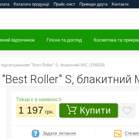
плата
Каталоги продукції
Прайс-лист
Приведи друга
Контакти
вний відпочинок
Гігієна та догляд
Косметика та прикра
 підсвічуванням "Best Roller" S, блакитний MiC (156629)
"Best Roller" S, блакитний 
Товар є в наявності
1 197
Купити
грн.
Задати питання
Стежит