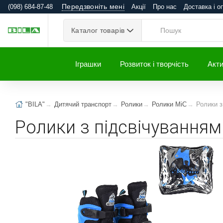
Передзвоніть мені
(098) 684-87-48
Акції
Про нас
Доставка і о
Каталог товарів
Іграшки
Розвиток і творчість
Акти
"BILA"
Дитячий транспорт
Ролики
Ролики MiC
Ролики з
Ролики з підсвічуванням 