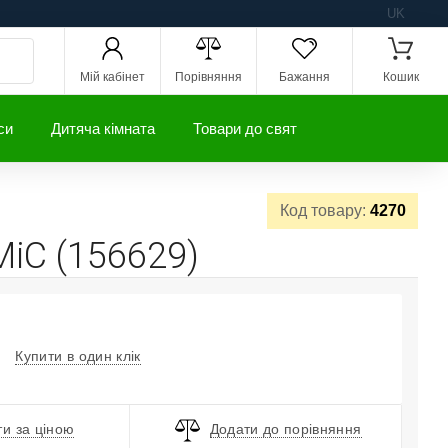
UK
Мій кабінет
Порівняння
Бажання
Кошик
си
Дитяча кімната
Товари до свят
Код товару:
4270
MiC (156629)
Купити в один клік
и за ціною
Додати до порівняння