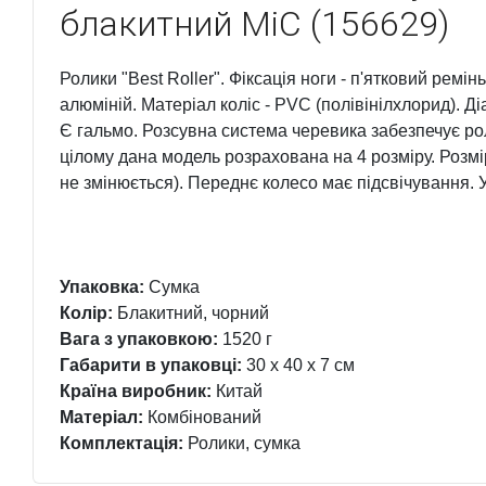
блакитний MiC (156629)
Ролики "Best Roller". Фіксація ноги - п'ятковий ремін
алюміній. Матеріал коліс - PVC (полівінілхлорид). Ді
Є гальмо. Розсувна система черевика забезпечує ро
цілому дана модель розрахована на 4 розміру. Розмір 
не змінюється). Переднє колесо має підсвічування. У
Упаковка:
Сумка
Колір:
Блакитний, чорний
Вага з упаковкою:
1520 г
Габарити в упаковці:
30 x 40 x 7 см
Країна виробник:
Китай
Матеріал:
Комбінований
Комплектація:
Ролики, сумка