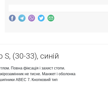
 S, (30-33), синій
ітлом. Повна фіксація і захист стопи.
шкірозамінник не тисне. Манжет і оболонка
ідшипники ABEC 7. Кнопковий тип