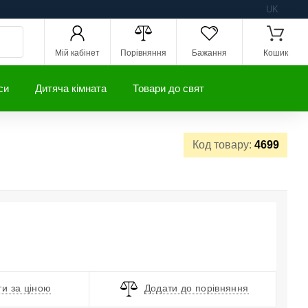
UK
Мій кабінет
Порівняння
Бажання
Кошик
си
Дитяча кімната
Товари до свят
Код товару:
4699
и за ціною
Додати до порівняння