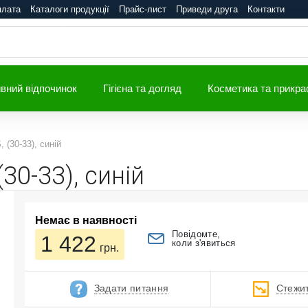
плата
Каталоги продукції
Прайс-лист
Приведи друга
Контакти
вний відпочинок
Гігієна та догляд
Косметика та прикра
 (30-33), синій
(30-33), синій
Немає в наявності
Повідомте,
1 422
коли з'явиться
грн.
Задати питання
Стежит