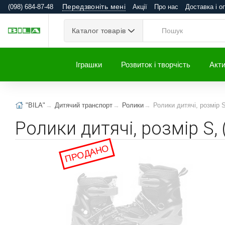
Передзвоніть мені
(098) 684-87-48
Акції
Про нас
Доставка і о
Каталог товарів
Іграшки
Розвиток і творчість
Акти
"BILA"
Дитячий транспорт
Ролики
Ролики дитячі, розмір S,
Ролики дитячі, розмір S, 
ПРОДАНО