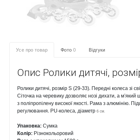
Усе про товар
Фото
0
Відгуки
Опис
Ролики дитячі, розмір
Ролики дитячі, розмір S (29-33). Передні колеса зі св
Сіточка на черевику дозволяє нозі дихати, а м'який 
з поліпропілену високої якості. Рама з алюмінію. П
регулювання. PU-колеса, діаметр
6 см.
Упаковка:
Сумка
Колір:
Різнокольоровий