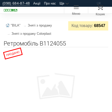
(098) 684-87-48
Акції
Про нас
Ще
UK
Меню
Кошик
"BILA"
Зняті з продажу
Код товару:
68547
Зняті з продажу Colorplast
Ретромобіль B1124055
ПРОДАНО