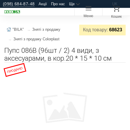
(098) 684-87-48
Акції
Про нас
Ще
UK
Меню
Кошик
"BILA"
Зняті з продажу
Код товару:
68623
Зняті з продажу Colorplast
Пупс 086B (96шт / 2) 4 види, з
аксесуарами, в кор.20 * 15 * 10 см
ПРОДАНО