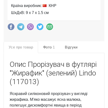
Країна виробник:
КНР
ШхДхВ: 9 x 7 x 1.5 см
Усе про товар
Фото
1
Відгуки
Опис
Прорізувач в футлярі
"Жирафик" (зелений) Lindo
(117013)
Яскравий силіконовий прорізувач у вигляді
жирафика. М'яко масажує ясна малюка,
полегшує дискомфортні явища в період