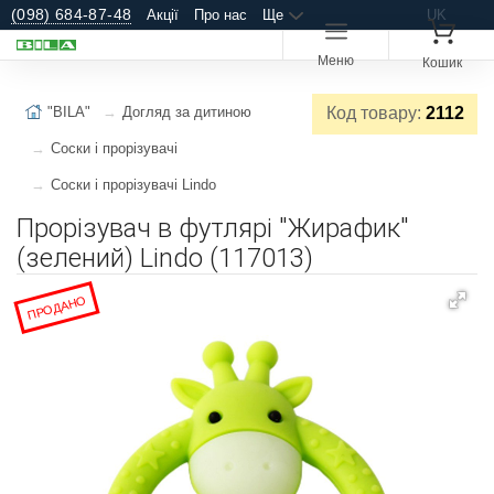
(098) 684-87-48
Акції
Про нас
Ще
UK
Меню
Кошик
"BILA"
Догляд за дитиною
Код товару:
2112
Соски і прорізувачі
Соски і прорізувачі Lindo
Прорізувач в футлярі "Жирафик"
(зелений) Lindo (117013)
ПРОДАНО