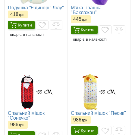
Подушка "Єдиноріг Лілу"
М'яка іграшка
"Баклажан"
418
грн.
445
грн.
Купити
Купити
Товар є в наявності
Товар є в наявності
Спальний мішок
Спальний мішок "Песик"
"Сонечко"
986
грн.
986
грн.
Купити