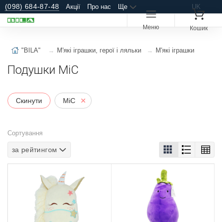
(098) 684-87-48
Акції
Про нас
Ще
UK
Меню
Кошик
"BILA"
М'які іграшки, герої і ляльки
М'які іграшки
Подушки MiC
Скинути
MiC
Сортування
за рейтингом