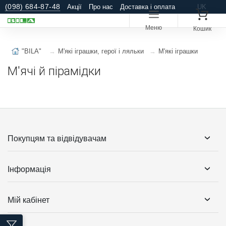
(098) 684-87-48
Акції
Про нас
Доставка і оплата
UK
Ще
Меню
Кошик
"BILA"
М'які іграшки, герої і ляльки
М'які іграшки
М'ячі й пірамідки
Покупцям та відвідувачам
Інформація
Мій кабінет