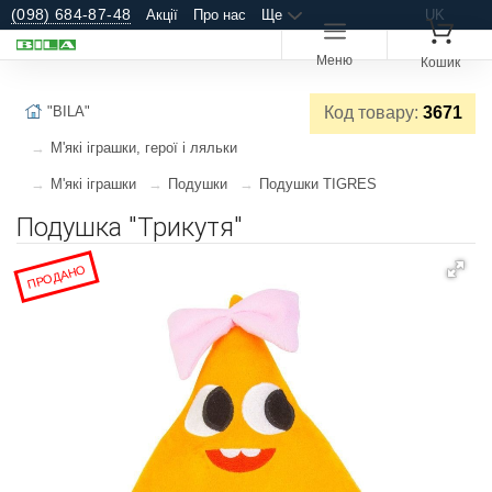
(098) 684-87-48
Акції
Про нас
Ще
UK
Меню
Кошик
"BILA"
Код товару:
3671
М'які іграшки, герої і ляльки
М'які іграшки
Подушки
Подушки TIGRES
Подушка "Трикутя"
ПРОДАНО