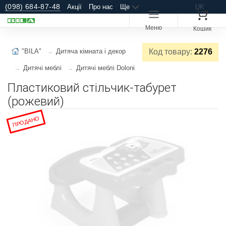
(098) 684-87-48
Акції
Про нас
Ще
UK
Меню
Кошик
"BILA"
Дитяча кімната і декор
Код товару:
2276
Дитячі меблі
Дитячі меблі Doloni
Пластиковий стільчик-табурет
(рожевий)
ПРОДАНО