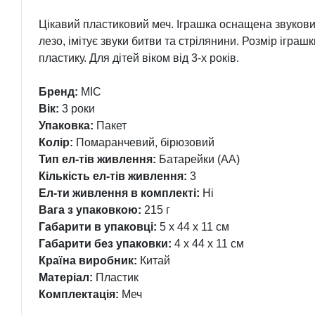
Цікавий пластиковий меч. Іграшка оснащена звукови
лезо, імітує звуки битви та стрілянини. Розмір іграш
пластику. Для дітей віком від 3-х років.
Бренд:
MIC
Вік:
3 роки
Упаковка:
Пакет
Колір:
Помаранчевий, бірюзовий
Тип ел-тів живлення:
Батарейки (АА)
Кількість ел-тів живлення:
3
Ел-ти живлення в комплекті:
Ні
Вага з упаковкою:
215 г
Габарити в упаковці:
5 x 44 x 11 см
Габарити без упаковки:
4 x 44 x 11 см
Країна виробник:
Китай
Матеріал:
Пластик
Комплектація:
Меч