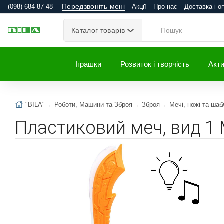
Передзвоніть мені
(098) 684-87-48
Акції
Про нас
Доставка і о
Каталог товарів
Іграшки
Розвиток і творчість
Акти
"BILA"
Роботи, Машини та Зброя
Зброя
Мечі, ножі та шаб
Пластиковий меч, вид 1 