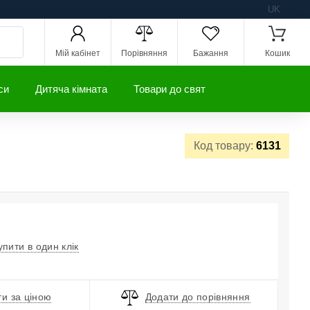
UK
Мій кабінет
Порівняння
Бажання
Кошик
си
Дитяча кімната
Товари до свят
Код товару:
6131
упити в один клік
и за ціною
Додати до порівняння