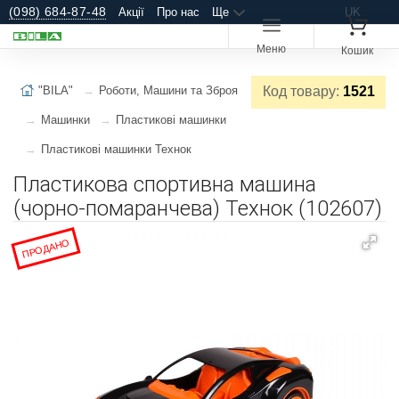
(098) 684-87-48
Акції
Про нас
Ще
UK
Меню
Кошик
"BILA"
Роботи, Машини та Зброя
Код товару:
1521
Машинки
Пластикові машинки
Пластикові машинки Технок
Пластикова спортивна машина
(чорно-помаранчева) Технок (102607)
ПРОДАНО