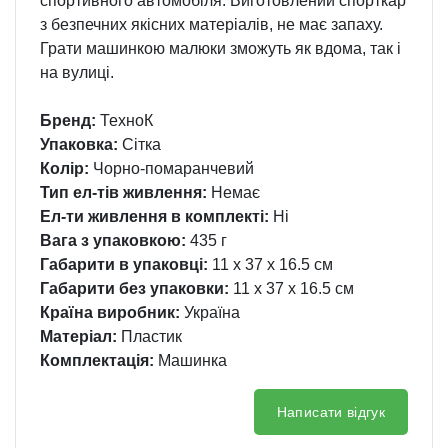
спортивного автомобіля. Виготовлений спорткар
з безпечних якісних матеріалів, не має запаху.
Грати машинкою малюки зможуть як вдома, так і
на вулиці.
Бренд:
ТехноК
Упаковка:
Сітка
Колір:
Чорно-помаранчевий
Тип ел-тів живлення:
Немає
Ел-ти живлення в комплекті:
Ні
Вага з упаковкою:
435 г
Габарити в упаковці:
11 x 37 x 16.5 см
Габарити без упаковки:
11 x 37 x 16.5 см
Країна виробник:
Україна
Матеріал:
Пластик
Комплектація:
Машинка
Написати відгук