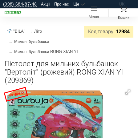
(098) 684-87-48
Акції
Про нас
Ще
UK
Меню
Кошик
"BILA"
Літо
Код товару:
12984
Мильні бульбашки
Мильні бульбашки RONG XIAN YI
Пістолет для мильних бульбашок
"Вертоліт" (рожевий) RONG XIAN YI
(209869)
ПРОДАНО