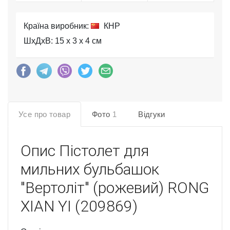
Країна виробник:
КНР
ШхДхВ: 15 x 3 x 4 см
Усе про товар
Фото
1
Відгуки
Опис
Пістолет для
мильних бульбашок
"Вертоліт" (рожевий) RONG
XIAN YI (209869)