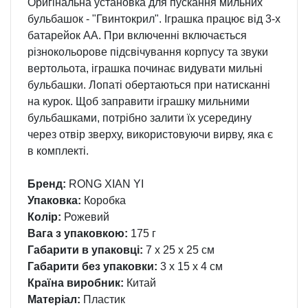
Оригінальна установка для пускання мильних
бульбашок - "Гвинтокрил". Іграшка працює від 3-х
батарейок АА. При включенні включається
різнокольорове підсвічування корпусу та звуки
вертольота, іграшка починає видувати мильні
бульбашки. Лопаті обертаються при натисканні
на курок. Щоб заправити іграшку мильними
бульбашками, потрібно залити їх усередину
через отвір зверху, використовуючи вирву, яка є
в комплекті.
Бренд:
RONG XIAN YI
Упаковка:
Коробка
Колір:
Рожевий
Вага з упаковкою:
175 г
Габарити в упаковці:
7 x 25 x 25 см
Габарити без упаковки:
3 x 15 x 4 см
Країна виробник:
Китай
Матеріал:
Пластик