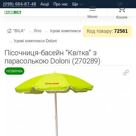
(098) 684-87-48
Акції
Про нас
Ще
UK
Меню
Кошик
"BILA"
Літо
Ігрові комплекси
Код товару:
72561
Ігрові комплекси Doloni
Пісочниця-басейн "Квітка" з
парасолькою Doloni (270289)
НОВИНКА