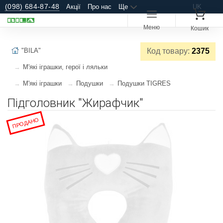
(098) 684-87-48
Акції
Про нас
Ще
UK
Меню
Кошик
"BILA"
Код товару:
2375
М'які іграшки, герої і ляльки
М'які іграшки
Подушки
Подушки TIGRES
Підголовник "Жирафчик"
ПРОДАНО