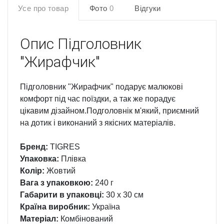
Усе про товар
Фото
0
Відгуки
Опис
Підголовник
"Жирафчик"
Підголовник "Жирафчик" подарує малюкові
комфорт під час поїздки, а так же порадує
цікавим дізайном.Подголовнік м'який, приємний
на дотик і виконаний з якісних матеріалів.
Бренд:
TIGRES
Упаковка:
Плівка
Колір:
Жовтий
Вага з упаковкою:
240 г
Габарити в упаковці:
30 x 30 см
Країна виробник:
Україна
Матеріал:
Комбінований