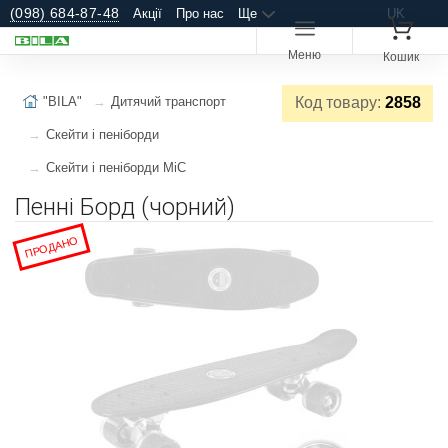
(098) 684-87-48
Акції
Про нас
Ще
UK
Меню
Кошик
"BILA"
Дитячий транспорт
Код товару:
2858
Скейти і пеніборди
Скейти і пеніборди MiC
Пенні Борд (чорний)
ПРОДАНО