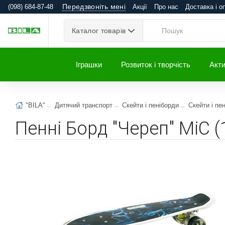
Передзвоніть мені
(098) 684-87-48
Акції
Про нас
Доставка і о
Каталог товарів
Іграшки
Розвиток і творчість
Акти
"BILA"
Дитячий транспорт
Скейти і пеніборди
Скейти і пе
Пенні Борд "Череп" MiC 