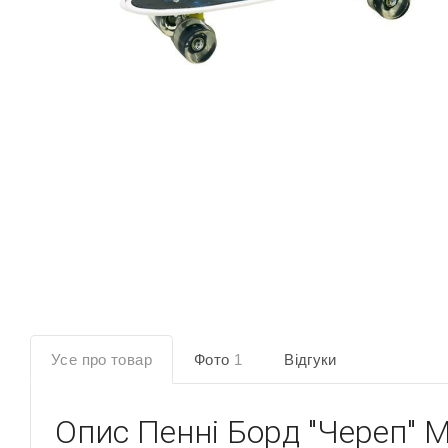
Усе про товар
Фото
1
Відгуки
Опис
Пенні Борд "Череп" M