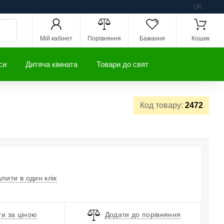
UK
Мій кабінет
Порівняння
Бажання
Кошик
си
Дитяча кімната
Товари до свят
Код товару:
2472
упити в один клік
и за ціною
Додати до порівняння