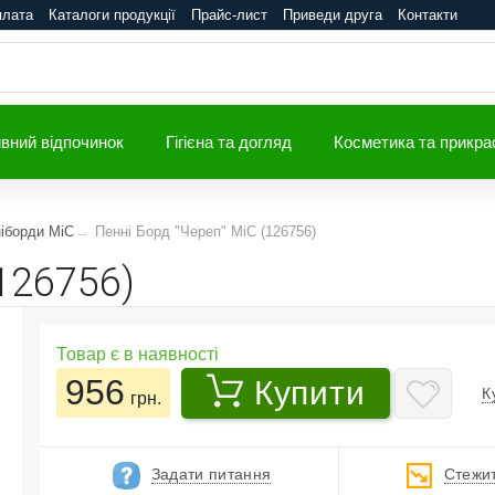
плата
Каталоги продукції
Прайс-лист
Приведи друга
Контакти
вний відпочинок
Гігієна та догляд
Косметика та прикра
ніборди MiC
Пенні Борд "Череп" MiC (126756)
(126756)
Товар є в наявності
956
Купити
К
грн.
Задати питання
Стежит