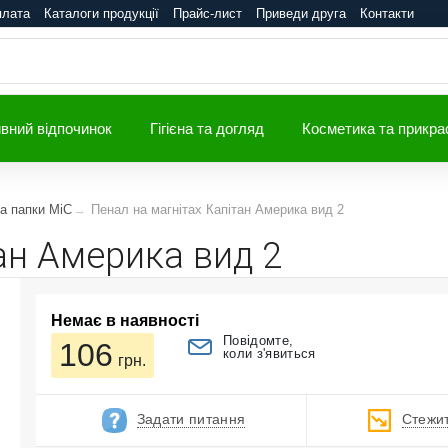
плата
Каталоги продукції
Прайс-лист
Приведи друга
Контакти
вний відпочинок
Гігієна та догляд
Косметика та прикра
а папки MiC
Пенал на магнітах Капітан Америка вид 2
ан Америка вид 2
Немає в наявності
Повідомте,
106
коли з'явиться
грн.
Задати питання
Стежит