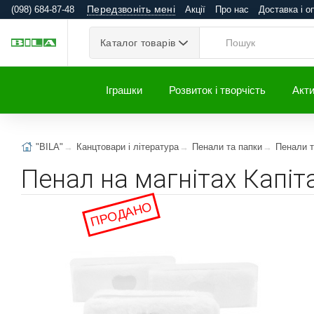
Передзвоніть мені
(098) 684-87-48
Акції
Про нас
Доставка і о
Каталог товарів
Іграшки
Розвиток і творчість
Акти
"BILA"
Канцтовари і література
Пенали та папки
Пенали т
Пенал на магнітах Капіт
ПРОДАНО