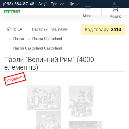
(098) 684-87-48
Акції
Про нас
Ще
UK
Меню
Кошик
"BILA"
Настільні ігри, пазли
Код товару:
2413
Пазли
Пазли Castorland
Пазли Castorland Castorland
Пазли "Величний Рим" (4000
елементів)
ПРОДАНО