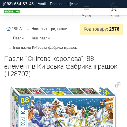
(098) 684-87-48
Акції
Про нас
Ще
UK
Меню
Кошик
"BILA"
Настільні ігри, пазли
Код товару:
2576
Пазли
Інші пазли
Інші пазли Київська фабрика іграшок
Пазли "Снігова королева", 88
елементів Київська фабрика іграшок
(128707)