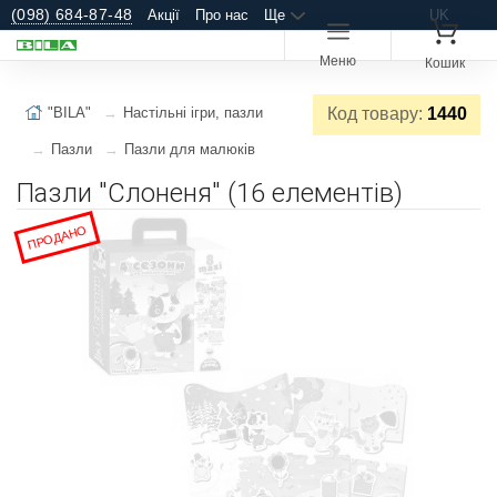
(098) 684-87-48
Акції
Про нас
Ще
UK
Меню
Кошик
"BILA"
Настільні ігри, пазли
Код товару:
1440
Пазли
Пазли для малюків
Пазли "Слоненя" (16 елементів)
ПРОДАНО