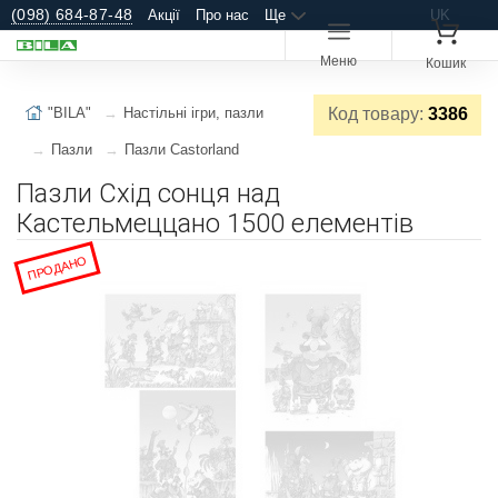
(098) 684-87-48
Акції
Про нас
Ще
UK
Меню
Кошик
"BILA"
Настільні ігри, пазли
Код товару:
3386
Пазли
Пазли Castorland
Пазли Схід сонця над
Кастельмеццано 1500 елементів
ПРОДАНО