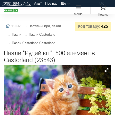
(098) 684-87-48
Акції
Про нас
Ще
UK
Меню
Кошик
"BILA"
Настільні ігри, пазли
Код товару:
425
Пазли
Пазли Castorland
Пазли Castorland Castorland
Пазли "Рудий кіт", 500 елементів
Castorland (23543)