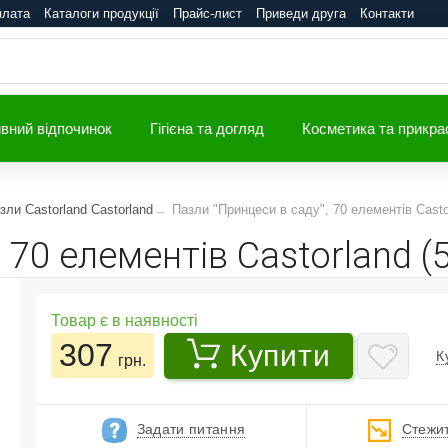
плата
Каталоги продукції
Прайс-лист
Приведи друга
Контакти
вний відпочинок
Гігієна та догляд
Косметика та прикра
зли Castorland Castorland
Пазли "Принцеси в саду", 70 елементів Casto
 70 елементів Castorland (
Товар є в наявності
307
Купити
К
грн.
Задати питання
Стежит