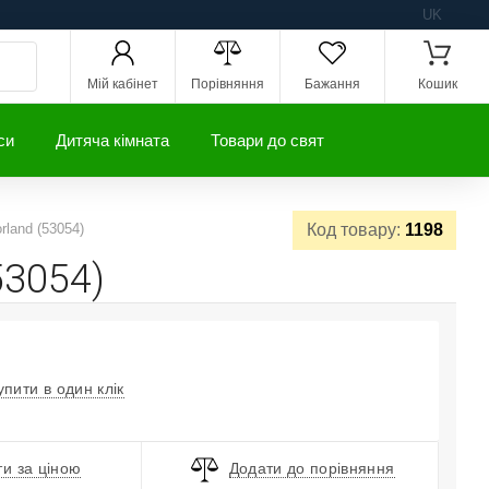
UK
Мій кабінет
Порівняння
Бажання
Кошик
си
Дитяча кімната
Товари до свят
rland (53054)
Код товару:
1198
53054)
упити в один клік
и за ціною
Додати до порівняння