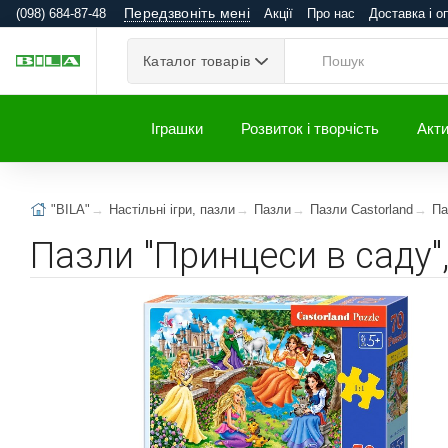
Передзвоніть мені
(098) 684-87-48
Акції
Про нас
Доставка і о
Каталог товарів
Іграшки
Розвиток і творчість
Акти
"BILA"
Настільні ігри, пазли
Пазли
Пазли Castorland
Па
Пазли "Принцеси в саду",