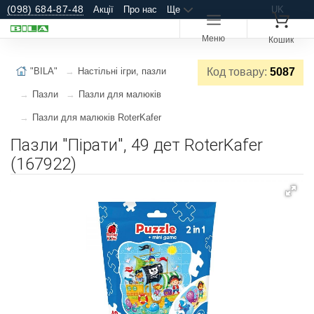
(098) 684-87-48
Акції
Про нас
Ще
UK
Меню
Кошик
"BILA"
Настільні ігри, пазли
Код товару:
5087
Пазли
Пазли для малюків
Пазли для малюків RoterKafer
Пазли "Пірати", 49 дет RoterKafer
(167922)