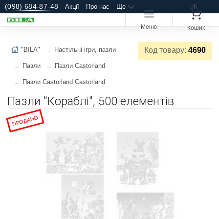
(098) 684-87-48
Акції
Про нас
Ще
UK
Меню
Кошик
"BILA"
Настільні ігри, пазли
Код товару:
4690
Пазли
Пазли Castorland
Пазли Castorland Castorland
Пазли "Кораблі", 500 елементів
ПРОДАНО