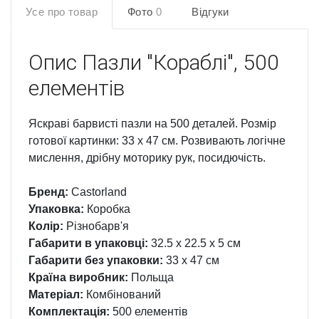
Усе про товар
Фото
0
Відгуки
Опис
Пазли "Кораблі", 500
елементів
Яскраві барвисті пазли на 500 деталей. Розмір
готової картинки: 33 х 47 см. Розвивають логічне
мислення, дрібну моторику рук, посидючість.
Бренд:
Castorland
Упаковка:
Коробка
Колір:
Різнобарв'я
Габарити в упаковці:
32.5 x 22.5 x 5 см
Габарити без упаковки:
33 x 47 см
Країна виробник:
Польща
Матеріал:
Комбінований
Комплектація:
500 елементів