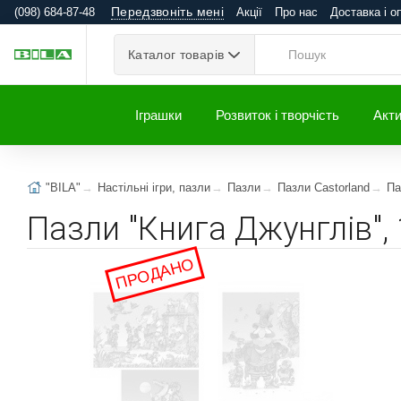
Передзвоніть мені
(098) 684-87-48
Акції
Про нас
Доставка і о
Каталог товарів
Іграшки
Розвиток і творчість
Акти
"BILA"
Настільні ігри, пазли
Пазли
Пазли Castorland
Па
Пазли "Книга Джунглів",
ПРОДАНО