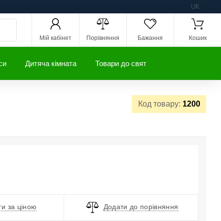
UK
Мій кабінет
Порівняння
Бажання
Кошик
си
Дитяча кімната
Товари до свят
Код товару:
1200
и за ціною
Додати до порівняння