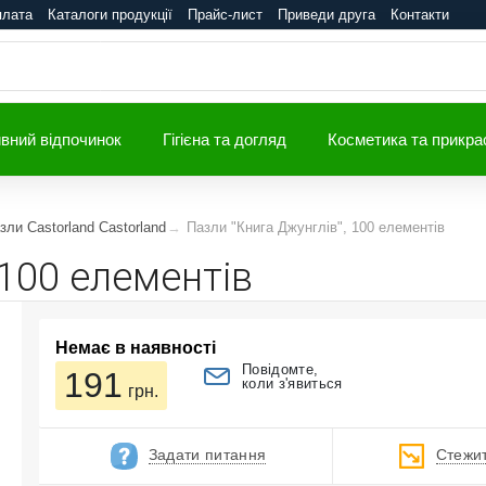
плата
Каталоги продукції
Прайс-лист
Приведи друга
Контакти
вний відпочинок
Гігієна та догляд
Косметика та прикра
зли Castorland Castorland
Пазли "Книга Джунглів", 100 елементів
 100 елементів
Немає в наявності
Повідомте,
191
коли з'явиться
грн.
Задати питання
Стежит