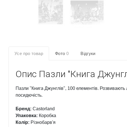
Усе про товар
Фото
0
Відгуки
Опис
Пазли "Книга Джунгл
Пазли "Книга Джунглів", 100 елементів. Розвивають 
посидючість.
Бренд:
Castorland
Упаковка:
Коробка
Колір:
Різнобарв'я