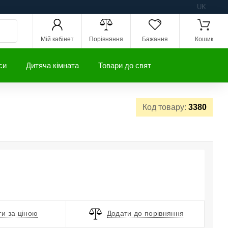
UK
Мій кабінет
Порівняння
Бажання
Кошик
си
Дитяча кімната
Товари до свят
Код товару:
3380
и за ціною
Додати до порівняння