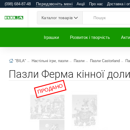
Передзвоніть мені
(098) 684-87-48
Акції
Про нас
Доставка і о
Каталог товарів
Іграшки
Розвиток і творчість
Акти
"BILA"
Настільні ігри, пазли
Пазли
Пазли Castorland
Па
Пазли Ферма кінної доли
ПРОДАНО