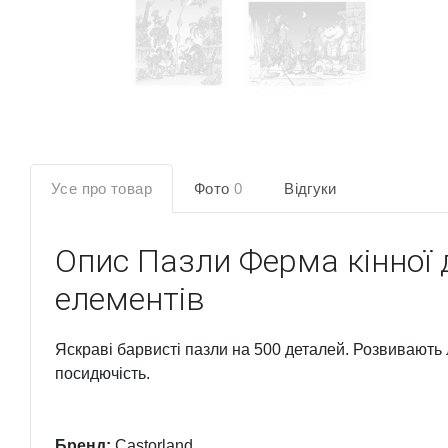
Усе про товар
Фото
0
Відгуки
Опис
Пазли Ферма кінної 
елементів
Яскраві барвисті пазли на 500 деталей. Розвивають 
посидючість.
Бренд:
Castorland