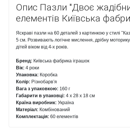
Опис
Пазли "Двоє жадібни
елементів Київська фабри
Яскраві пазли на 60 деталей з картинкою у стилі "Каз
5 см. Розвивають логічне мислення, дрібну моторику
дітей віком від 4-х років.
Бренд:
Київська фабрика іграшок
Вік:
4 роки
Упаковка:
Коробка
Колір:
Різнобарв'я
Вага з упаковкою:
160 г
Габарити в упаковці:
4 x 28 x 18 см
Країна виробник:
Україна
Матеріал:
Комбінований
Комплектація:
60 елементів