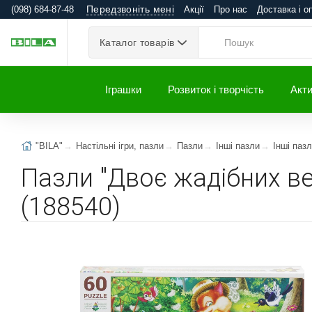
Передзвоніть мені
(098) 684-87-48
Акції
Про нас
Доставка і о
Каталог товарів
Іграшки
Розвиток і творчість
Акти
"BILA"
Настільні ігри, пазли
Пазли
Інші пазли
Інші паз
Пазли "Двоє жадібних ве
(188540)