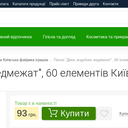
плата
Каталоги продукції
Прайс-лист
Приведи друга
Контакти
вний відпочинок
Гігієна та догляд
Косметика та прикра
ли Київська фабрика іграшок
Пазли "Двоє жадібних ведмежат", 60 елеме
дмежат", 60 елементів Ки
Товар є в наявності
93
Купити
Купи
грн.