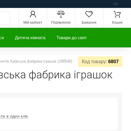
UK
Мій кабінет
Порівняння
Бажання
Кошик
си
Дитяча кімната
Товари до свят
нтів Київська фабрика іграшок (188540)
Код товару:
6807
ївська фабрика іграшок
ти в один клік