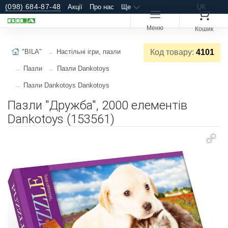
(098) 684-87-48
Акції
Про нас
Ще
UK
Меню
Кошик
"BILA"
Настільні ігри, пазли
Код товару:
4101
Пазли
Пазли Dankotoys
Пазли Dankotoys Dankotoys
Пазли "Дружба", 2000 елементів
Dankotoys (153561)