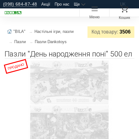
(098) 684-87-48
Акції
Про нас
Ще
UK
Меню
Кошик
"BILA"
Настільні ігри, пазли
Код товару:
3506
Пазли
Пазли Dankotoys
Пазли "День народження поні" 500 ел
ПРОДАНО